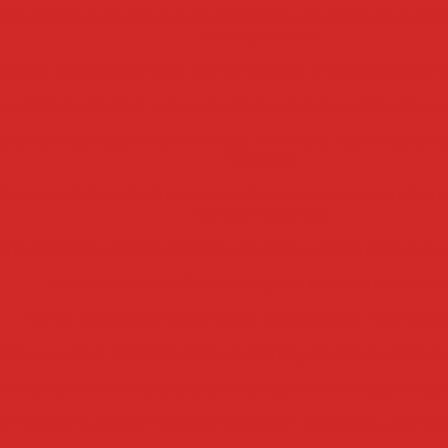
ba elétrica para óleo é a solução ideal para eficiência e pra
operação Atual
Bomba elétrica para Óleo: Como Escolher a Ideal para Sua 
 elétrica para óleo: como escolher a melhor opção para su
as de Lubrificação Automáticas: Benefícios Essenciais par
Industrial
as de Lubrificação Pneumática: Guia Completo para Maximiz
da Sua Maquinaria
mo escolher a Bomba Elétrica para Óleo perfeita para suas
Como Escolher a Graxa Ideal para Indústria de Alime
Como Escolher a Melhor Graxa Sintética para Alta Temp
Como Escolher a Melhor Pasta de Montagem Atóxica Para Se
o escolher a melhor pasta de montagem atóxica para suas
 Escolher a Melhor Pasta de Montagem Cobreada para Sua