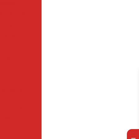
sidades
ua Aplicação
u projeto
Perfeita
s de 1100°C
 Segura
 aço
ipamento
ta para Sua
 Indústria
e aço
a Indústria