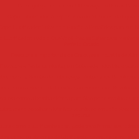
Copo gotejador de óleo: Ottimização e Uso na Cozi
Copo Lubrificador: A Importância no Manuseio de Equip
Copo Lubrificador: Entenda a Função e Benefícios para sua
 Lubrificador: Tudo o Que Você Precisa Saber para Manter 
Perfeito Estado
Descubra a Importância da Graxa para Indústria de Ali
Descubra a Pasta de Montagem Cobreada Industrial e suas 
bra como a Bomba de Lubrificação Automática Revolucion
ubra como a Bomba de Lubrificação Pneumática Revolucio
scubra como a bomba elétrica para óleo pode revolucionar 
ubra como escolher o lubrificante atóxico em João Pessoa 
seguras
ubra como o lubrificante spray pode transformar sua rotin
bra como os sistemas de lubrificação centralizada transfor