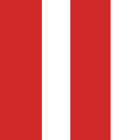
industria de
nha
alimentos
amentos
Graxa
resistente a
 Manutenção
água
sua Máquina em
Graxa
sintética para
alta
mentos
temperatura
Aplicações
Graxa spray
a a Manutenção!
para alta
temperatura
na a Manutenção
Lubrificante
sua operação!
atoxico
para aplicações
Lubrificante
spray com
teflon
a de manutenção
Lubrificante
mam a eficiência