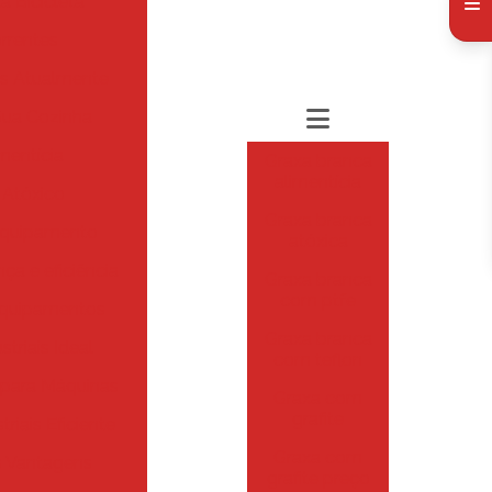
 Bicicleta
rrentes
es Atualmente
Sua Cozinha
imentícia
Graxa branca
alimentícia
 Atóxico
Graxa branca
 Equipamento
atóxica
ça e eficiência
Graxa branca
com ptfe
 Equipamentos
Graxa branca
triais Ideal
com teflon
 para Máquinas
Graxa com
grafite
iais Eficiente
Graxa com
s Vantagens
grafite preço