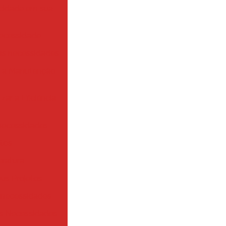
ticidade em sua
Necessidade
as necessidades
a a Manutenção
ar a Eficiência
 necessidades
ntos
eratura
us Projetos
 necessidades
s Necessidades