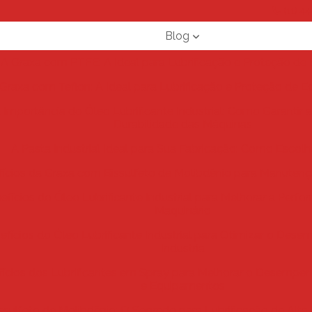
(11) 4
Blog
A Graxa com PTFE: A Ideal para Lubrificação e Proteção d
Graxa com Teflon: A Ideal para Lubrificação e Proteção de 
 Importância do Óleo Lubrificante Industrial: Como Garantir a 
Durabilidade das Máquinas
A Pasta Industrial Ideal para Sua Fabricação: Como Escol
ícios da Graxa com Bissulfeto de Molibdênio para Manuten
efícios do Óleo Lubrificante Industrial para Melhorar a Perf
Maquinário
efícios do Óleo Lubrificante Industrial para Otimizar o Des
Indústria
ícios dos Lubrificantes em Spray para Melhorar o Desempe
e Equipamentos
ssulfeto de Molibdênio: O Segredo para Lubrificação de Alt