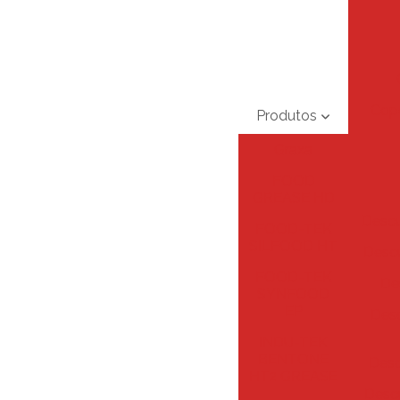
Copo
Produtos
Graxa
FOOD
GREASE HD
Descu
FOOD-TEK
SILFOOD HT
Desc
FOOD-TEK
De
SYNFOOD
EP
Desc
INDU-TEK
BENTONE
Desc
HT2 GREASE
Descu