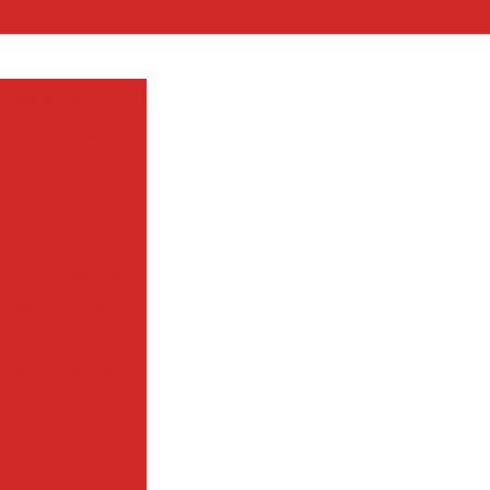
447-3711
(11) 91310-6506
alexandre@mako-lube.com.br
e Equipamentos
Equipamentos
Eficiência e
her Agora
ção de Máquinas
ormance do Seu
empenho da Sua
nho de Máquinas
a Performance