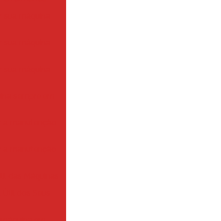
er sua máquina
er sua máquina
er sua máquina
uina sempre em
ar a manutenção
ar a manutenção
til das Máquinas
 Útil dos Seus
a máquina em