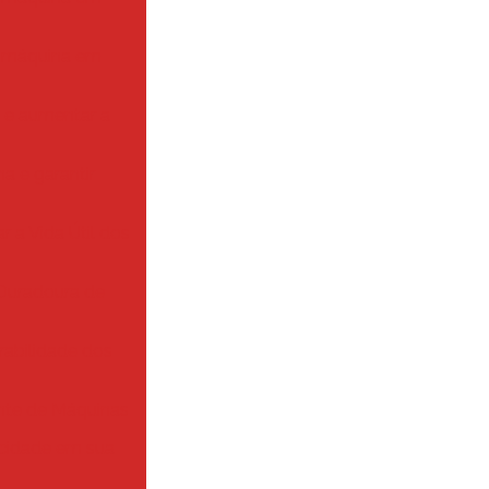
a máquina em
a e aumentar a
a e garantir
 a Vida Útil dos
 Duradoura de
rabilidade dos
nte de Máquinas
ticidade em sua