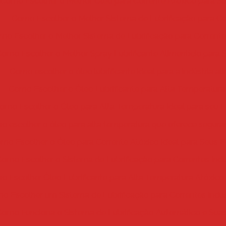
Como Escolher o Melhor Óleo para Corrente Atóxico para Sua
Como Escolher o Melhor Sistema de Lubrificação para Co
mo Escolher o Melhor Sistema de Lubrificação para Corrent
omo Escolher o Melhor Spray Lubrificante Alimentício para 
Como escolher o óleo lubrificante ideal para a indústria al
Como Escolher o Óleo Lubrificante para Alta Temperatura
omo Escolher o Óleo para Alta Temperatura Ideal para seu
 escolher o óleo para alta temperatura que oferece seguran
mo Escolher o Óleo para Corrente Atóxico Ideal para Seus
omo Escolher o Sistema de Lubrificação para Correntes Indus
 Escolher Óleo Lubrificante para Alta Temperatura Atóxico
o Escolher um Sistema de Lubrificação para Correntes Industr
Como Funciona o Sistema de Lubrificação Automático e Sua