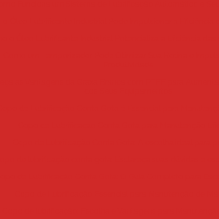
omo Funciona um Sistema de Lubrificação Automático e Seu
o Óleo Lubrificante Industrial Pode Impulsionar a Eficiência
 o Óleo Lubrificante Industrial Potencializa a Eficiência da
Como um Temporizador Pode Otimizar Sua Rotina e Impuls
Produtividade
eça as Vantagens da Graxa Branca com PTFE para Aumentar
dos Seus Equipamentos
Copo de Lubrificação Conta Gota é Essencial para Manutençã
Copo de Lubrificação Conta Gota para Manutenção Efic
Copo de Lubrificação Conta Gota: A escolha ideal para p
opo de lubrificação conta gota: Esclareça suas dúvidas e esc
opo de Lubrificação Conta Gota: O Guia Completo para Esco
Copo de Lubrificação Essencial para Manutenção de Má
Copo de lubrificação: Escolha e Vantagens para Manutenção