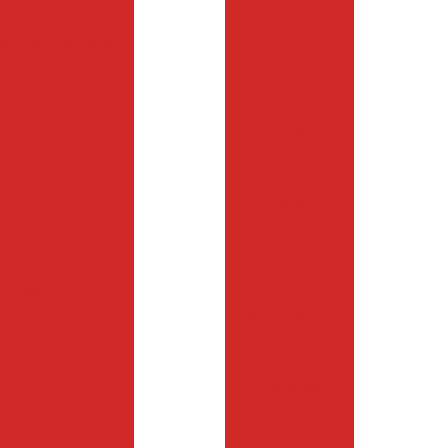
s Benefícios
Graxa com
ptfe
 da Sua Produção
Graxa com
s suas Máquinas
teflon
ionar Sua
Graxa
grafitada
 a Durabilidade
onde comprar
Graxa
o Eficiente
lubrificante
para alta
iente
temperatura
recisão
Graxa
lubrificante
olha o ideal
spray
lher o Ideal
Graxa para
industria
quinas
alimentícia
 Eficiente
Graxa para