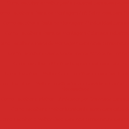
Como escolher a melhor pasta industrial para suas neces
omo Escolher a Pasta de Montagem Anti Seize Ideal para S
Como escolher a Pasta de Montagem Atóxica ideal para se
Como Escolher a Pasta de Montagem Cobreada Industrial 
omo Escolher a Pasta de Montagem para Altas Temperatura
Como Escolher e Usar a Graxa Branca Atóxica de Forma
Como escolher o lubrificante spray ideal para cabo de
Como Escolher o Melhor Copo Lubrificador para Seu Equ
omo Escolher o Melhor Lubrificador por Gravidade Conta Go
Necessidade
Como Escolher o Melhor Lubrificador por Gravidade para sua
Como escolher o melhor lubrificante spray para cabo d
Como Escolher o Melhor Óleo para Alta Temperatura para Su