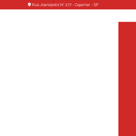
Rua Joanópolis N° 277 - Cajamar - SP
A 
A
Benef
Ben
Ben
Benef
Bi