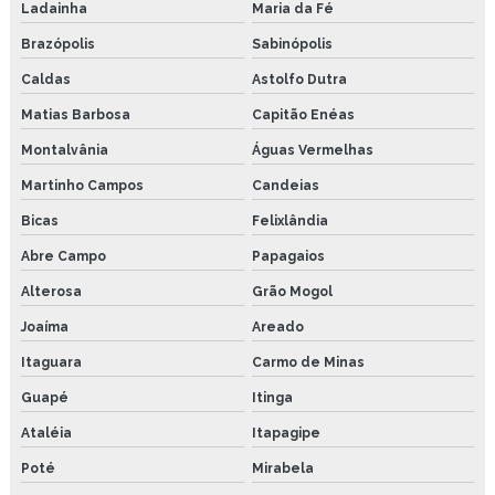
Ladainha
Maria da Fé
Brazópolis
Sabinópolis
Caldas
Astolfo Dutra
Matias Barbosa
Capitão Enéas
Montalvânia
Águas Vermelhas
Martinho Campos
Candeias
Bicas
Felixlândia
Abre Campo
Papagaios
Alterosa
Grão Mogol
Joaíma
Areado
Itaguara
Carmo de Minas
Guapé
Itinga
Ataléia
Itapagipe
Poté
Mirabela