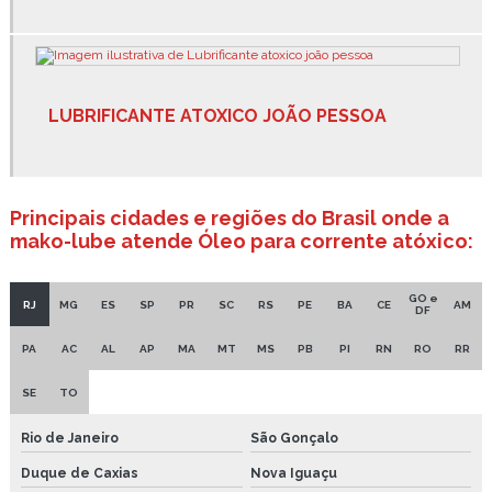
Óleo com ptfe
Óleo lubrificante para alta temperatura atóxico
LUBRIFICANTE ATOXICO JOÃO PESSOA
Óleo lubrificante para altas temperaturas
Óleo lubrificante para industria alimentícia
Principais cidades e regiões do Brasil onde a
Óleo para alta temperatura
mako-lube atende Óleo para corrente atóxico:
Óleo para corrente atóxico
GO e
Spray lubrificante alimentício
RJ
MG
ES
SP
PR
SC
RS
PE
BA
CE
AM
DF
Spray lubrificante seco
PA
AC
AL
AP
MA
MT
MS
PB
PI
RN
RO
RR
Graxa branca preço
SE
TO
Graxa grafitada preço
Rio de Janeiro
São Gonçalo
Duque de Caxias
Nova Iguaçu
Lubrificante industrial