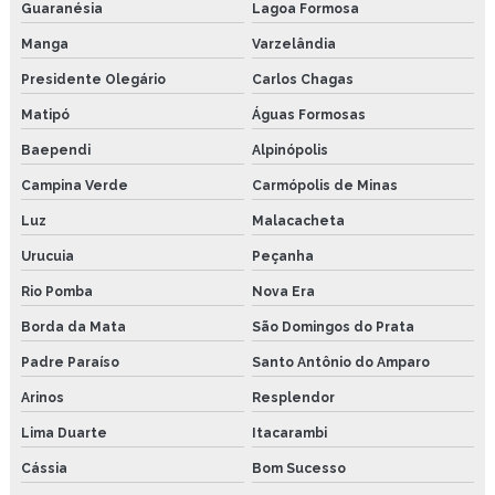
Guaranésia
Lagoa Formosa
Manga
Varzelândia
Presidente Olegário
Carlos Chagas
Matipó
Águas Formosas
Baependi
Alpinópolis
Campina Verde
Carmópolis de Minas
Luz
Malacacheta
Urucuia
Peçanha
Rio Pomba
Nova Era
Borda da Mata
São Domingos do Prata
Padre Paraíso
Santo Antônio do Amparo
Arinos
Resplendor
Lima Duarte
Itacarambi
Cássia
Bom Sucesso