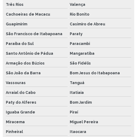
Três Rios
Valença
Sistema de lubrificação para correntes
Cachoeiras de Macacu
Rio Bonito
Bomba de lubrificação
Guapimirim
Casimiro de Abreu
Bomba de lubrificação automática
São Francisco de Itabapoana
Paraty
Bomba de lubrificação pneumática
Paraíba do Sul
Paracambi
Santo Antônio de Pádua
Mangaratiba
Bomba elétrica para Óleo
Armação dos Búzios
São Fidélis
Copo lubrificador
São João da Barra
Bom Jesus do Itabapoana
Lubrificador conta gota
Vassouras
Tanguá
Lubrificador por gravidade
Arraial do Cabo
Itatiaia
Paty do Alferes
Bom Jardim
Sistema de lubrificação automático
Iguaba Grande
Piraí
Temporizador coel
Miracema
Miguel Pereira
Temporizador t31
Pinheiral
Itaocara