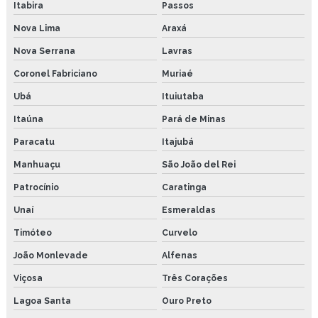
Itabira
Passos
Nova Lima
Araxá
Nova Serrana
Lavras
Coronel Fabriciano
Muriaé
Ubá
Ituiutaba
Itaúna
Pará de Minas
Paracatu
Itajubá
Manhuaçu
São João del Rei
Patrocínio
Caratinga
Unaí
Esmeraldas
Timóteo
Curvelo
João Monlevade
Alfenas
Viçosa
Três Corações
Lagoa Santa
Ouro Preto