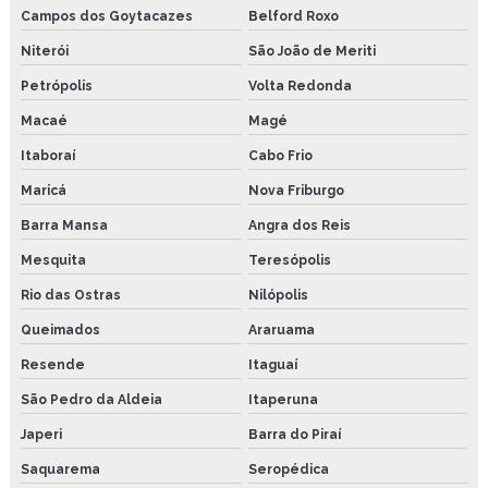
Campos dos Goytacazes
Belford Roxo
Lubrificante spray
Niterói
São João de Meriti
Óleo lubrificante industrial
Petrópolis
Volta Redonda
Copo de lubrificação
Macaé
Magé
Itaboraí
Cabo Frio
Copo gotejador de oleo
Maricá
Nova Friburgo
Graxa com bissulfeto de molibdênio
Barra Mansa
Angra dos Reis
Pasta de montagem industrial
Mesquita
Teresópolis
Sistemas de lubrificação centralizada
Rio das Ostras
Nilópolis
Queimados
Araruama
Pasta cobreada preço
Resende
Itaguaí
Pasta de montagem
São Pedro da Aldeia
Itaperuna
Pasta de montagem cobreada
Japeri
Barra do Piraí
Pasta industrial
Saquarema
Seropédica