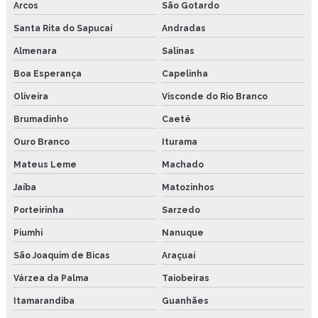
Arcos
São Gotardo
Santa Rita do Sapucaí
Andradas
Almenara
Salinas
Boa Esperança
Capelinha
Oliveira
Visconde do Rio Branco
Brumadinho
Caeté
Ouro Branco
Iturama
Mateus Leme
Machado
Jaíba
Matozinhos
Porteirinha
Sarzedo
Piumhi
Nanuque
São Joaquim de Bicas
Araçuaí
Várzea da Palma
Taiobeiras
Itamarandiba
Guanhães