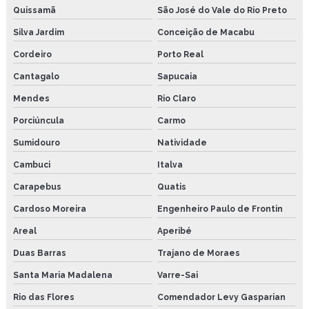
Copo de lubrificação conta gota
Quissamã
São José do Vale do Rio Preto
Silva Jardim
Conceição de Macabu
Lubrificador por gravidade conta gota
Cordeiro
Porto Real
Lubrificador a Óleo por gravidade
Cantagalo
Sapucaia
Lubrificador com regulagem conta gota
Mendes
Rio Claro
Sistema de lubrificação para correntes industriais
Porciúncula
Carmo
Sumidouro
Natividade
Sistema de lubrificação automatizado
Cambuci
Italva
Pasta de montagem cobreada industrial
Carapebus
Quatis
Pasta de montagem altas temperaturas 1100°c
Cardoso Moreira
Engenheiro Paulo de Frontin
Pasta de montagem anti seize
Areal
Aperibé
Duas Barras
Trajano de Moraes
Pasta de montagem atóxico
Santa Maria Madalena
Varre-Sai
Pasta de montagem para parafuso moldes plasticos
Rio das Flores
Comendador Levy Gasparian