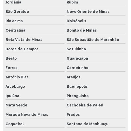
Jordânia
Rubim
São Geraldo
Novo Oriente de Minas
Rio Acima
Divisópolis
Centralina
Bonito de Minas
Bela Vista de Minas
São Sebastião do Maranhão
Dores de Campos
Setubinha
Berilo
Guaraciaba
Ferros
Carneirinho
Antônio Dias
Araújos
Arceburgo
Buenópolis
Ipuiúna
Piranguinho
Mata Verde
Cachoeira de Pajeú
Morada Nova de Minas
Prados
Coqueiral
Santana do Manhuaçu