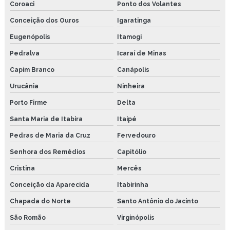
Coroaci
Ponto dos Volantes
Conceição dos Ouros
Igaratinga
Eugenópolis
Itamogi
Pedralva
Icaraí de Minas
Capim Branco
Canápolis
Urucânia
Ninheira
Porto Firme
Delta
Santa Maria de Itabira
Itaipé
Pedras de Maria da Cruz
Fervedouro
Senhora dos Remédios
Capitólio
Cristina
Mercês
Conceição da Aparecida
Itabirinha
Chapada do Norte
Santo Antônio do Jacinto
São Romão
Virginópolis