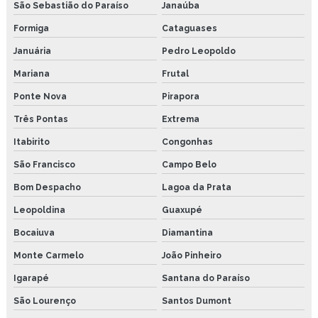
São Sebastião do Paraíso
Janaúba
Formiga
Cataguases
Januária
Pedro Leopoldo
Mariana
Frutal
Ponte Nova
Pirapora
Três Pontas
Extrema
Itabirito
Congonhas
São Francisco
Campo Belo
Bom Despacho
Lagoa da Prata
Leopoldina
Guaxupé
Bocaiuva
Diamantina
Monte Carmelo
João Pinheiro
Igarapé
Santana do Paraíso
São Lourenço
Santos Dumont