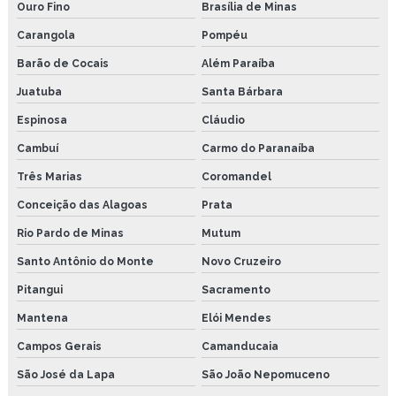
Ouro Fino
Brasília de Minas
Carangola
Pompéu
Barão de Cocais
Além Paraíba
Juatuba
Santa Bárbara
Espinosa
Cláudio
Cambuí
Carmo do Paranaíba
Três Marias
Coromandel
Conceição das Alagoas
Prata
Rio Pardo de Minas
Mutum
Santo Antônio do Monte
Novo Cruzeiro
Pitangui
Sacramento
Mantena
Elói Mendes
Campos Gerais
Camanducaia
São José da Lapa
São João Nepomuceno