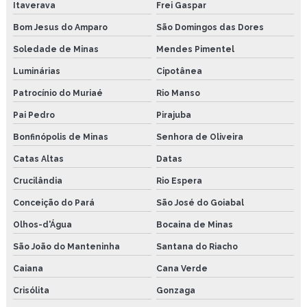
Itaverava
Frei Gaspar
Bom Jesus do Amparo
São Domingos das Dores
Soledade de Minas
Mendes Pimentel
Luminárias
Cipotânea
Patrocínio do Muriaé
Rio Manso
Pai Pedro
Pirajuba
Bonfinópolis de Minas
Senhora de Oliveira
Catas Altas
Datas
Crucilândia
Rio Espera
Conceição do Pará
São José do Goiabal
Olhos-d'Água
Bocaina de Minas
São João do Manteninha
Santana do Riacho
Caiana
Cana Verde
Crisólita
Gonzaga