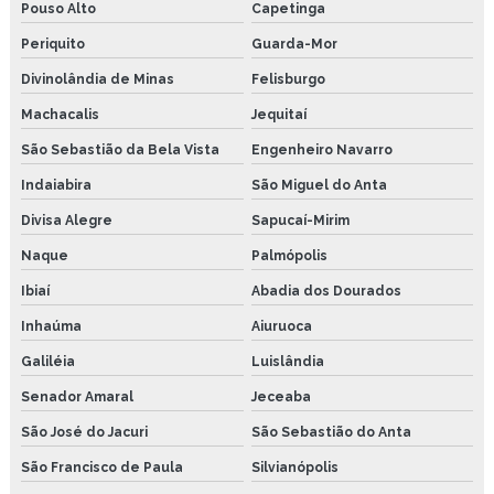
Pouso Alto
Capetinga
Periquito
Guarda-Mor
Divinolândia de Minas
Felisburgo
Machacalis
Jequitaí
São Sebastião da Bela Vista
Engenheiro Navarro
Indaiabira
São Miguel do Anta
Divisa Alegre
Sapucaí-Mirim
Naque
Palmópolis
Ibiaí
Abadia dos Dourados
Inhaúma
Aiuruoca
Galiléia
Luislândia
Senador Amaral
Jeceaba
São José do Jacuri
São Sebastião do Anta
São Francisco de Paula
Silvianópolis