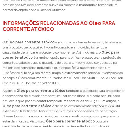
propiciando um deslizamento suave da mesma e mantendo a temperatura
normal do objeto onde o Óleo foi utilizado.
INFORMAÇÕES RELACIONADAS AO Óleo PARA
CORRENTE ATÓXICO
O
Óleo para corrente atóxico
é multiuso e altamente versátil, também é
um produto que possui aditivo anti-corrosão e anti-oxidação, tendo a
capacidade de limpar e proteger o componente. Além do mais, o
Óleo para
corrente atóxico
é a melhor opção para lubrificar e assegurar a proteção de
correntes, cabos de aço e materiais do tipo, e também pode ser aplicado na
maioria dos comércios industriais que especifica a necessidade de um
lubrificante que seja resistente, limpo e extremamente adesivo. Exemplos dos
principais Óleos comumente utilizados são o Food-Tek Multi-Lube, o Food-Tek
Chain oil AF e Hot Chain Synthest H1.
Assim, o
Óleo para corrente atóxico
também é elaborado para proporcionar
desempenho de elevada temperatura, por conta disso, ele pode ser utilizado
em locais que podem conter temperaturas contínuas de 285°C. Em adição, o
Óleo para corrente atóxico
é de base extremamente refinada e vida útil
extensa do lubrificante, tendo também ótimas propriedades de penetração,
liberando assim porcas corroídas, bem como parafusos e roscas que possam
estar danificadas. Visto isso,
Óleo para corrente atóxico
possui a
capacidade de remover a umidade e a água, impedindo a corrosão dos