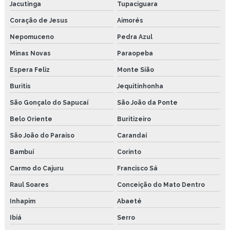
Jacutinga
Tupaciguara
Coração de Jesus
Aimorés
Nepomuceno
Pedra Azul
Minas Novas
Paraopeba
Espera Feliz
Monte Sião
Buritis
Jequitinhonha
São Gonçalo do Sapucaí
São João da Ponte
Belo Oriente
Buritizeiro
São João do Paraíso
Carandaí
Bambuí
Corinto
Carmo do Cajuru
Francisco Sá
Raul Soares
Conceição do Mato Dentro
Inhapim
Abaeté
Ibiá
Serro