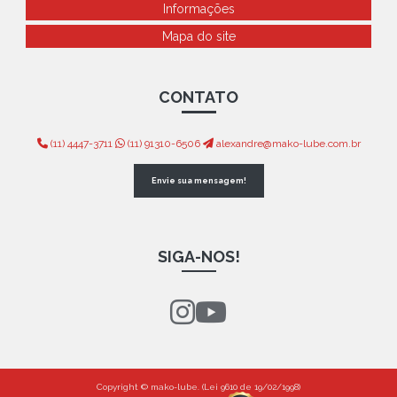
Informações
Mapa do site
CONTATO
(11) 4447-3711
(11) 91310-6506
alexandre@mako-lube.com.br
Envie sua mensagem!
SIGA-NOS!
Copyright © mako-lube. (Lei 9610 de 19/02/1998)