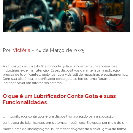
Por:
Victória
- 24 de Março de 2025
A utilização de um lubrificador conta gota é fundamental nas operações
industriais e de manutenção. Esses dispositivos garantem uma aplicação
precisa de lubrificantes, prolongando a vida útil de máquinas e equipamentos.
Com sua eficiência, o lubrificador conta gota se tornou uma ferramenta
indispensável em diferentes setores.
O que é um Lubrificador Conta Gota e suas
Funcionalidades
Um lubrificador conta gota é um dispositivo projetado para a aplicação
controlada de lubrificantes em sistemas mecânicos. Ele opera por meio de um
mecanismo de liberação gradual, fornecendo gotas de óleo ou graxa de forma