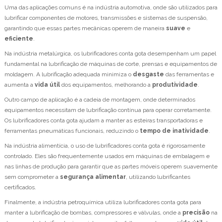
Uma das aplicações comuns é na indústria automotiva, onde são utilizados para
lubrificar componentes de motores, transmissões e sistemas de suspensão,
garantindo que essas partes mecânicas operem de maneira
suave
e
eficiente
.
Na indústria metalúrgica, os lubrificadores conta gota desempenham um papel
fundamental na lubrificação de máquinas de corte, prensas e equipamentos de
moldagem. A lubrificação adequada minimiza o
desgaste
das ferramentas e
aumenta a
vida útil
dos equipamentos, melhorando a
produtividade
.
Outro campo de aplicação é a cadeia de montagem, onde determinados
equipamentos necessitam de lubrificação contínua para operar corretamente.
Os lubrificadores conta gota ajudam a manter as esteiras transportadoras e
ferramentas pneumáticas funcionais, reduzindo o
tempo de inatividade
.
Na indústria alimentícia, o uso de lubrificadores conta gota é rigorosamente
controlado. Eles são frequentemente usados em máquinas de embalagem e
nas linhas de produção para garantir que as partes móveis operem suavemente
sem comprometer a
segurança alimentar
, utilizando lubrificantes
certificados.
Finalmente, a indústria petroquímica utiliza lubrificadores conta gota para
manter a lubrificação de bombas, compressores e válvulas, onde a
precisão
na