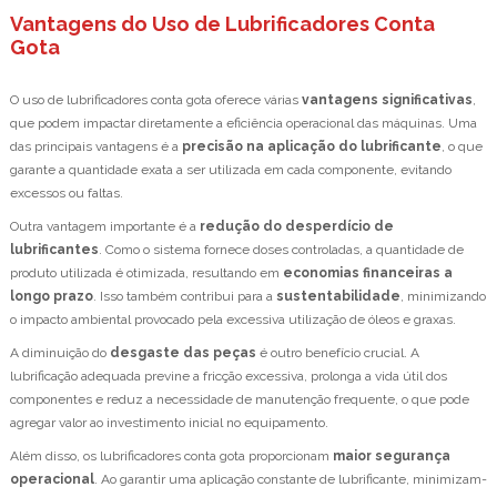
Vantagens do Uso de Lubrificadores Conta
Gota
O uso de lubrificadores conta gota oferece várias
vantagens significativas
,
que podem impactar diretamente a eficiência operacional das máquinas. Uma
das principais vantagens é a
precisão na aplicação do lubrificante
, o que
garante a quantidade exata a ser utilizada em cada componente, evitando
excessos ou faltas.
Outra vantagem importante é a
redução do desperdício de
lubrificantes
. Como o sistema fornece doses controladas, a quantidade de
produto utilizada é otimizada, resultando em
economias financeiras a
longo prazo
. Isso também contribui para a
sustentabilidade
, minimizando
o impacto ambiental provocado pela excessiva utilização de óleos e graxas.
A diminuição do
desgaste das peças
é outro benefício crucial. A
lubrificação adequada previne a fricção excessiva, prolonga a vida útil dos
componentes e reduz a necessidade de manutenção frequente, o que pode
agregar valor ao investimento inicial no equipamento.
Além disso, os lubrificadores conta gota proporcionam
maior segurança
operacional
. Ao garantir uma aplicação constante de lubrificante, minimizam-