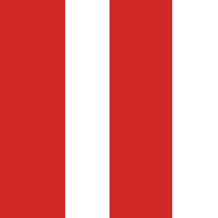
industria de
nha
alimentos
amentos
Graxa
resistente a
 Manutenção
água
sua Máquina em
Graxa
sintética para
alta
mentos
temperatura
Aplicações
Graxa spray
a a Manutenção!
para alta
temperatura
na a Manutenção
Lubrificante
sua operação!
atoxico
para aplicações
Lubrificante
spray com
teflon
a de manutenção
Lubrificante
mam a eficiência