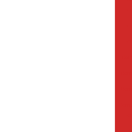
Bom
Bom
Bom
Bomb
Bomb
Bomb
Bomba
Bom
Bo