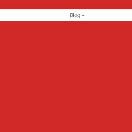
(11) 4
Blog
A Graxa com PTFE: A Ideal para Lubrificação e Proteção d
Graxa com Teflon: A Ideal para Lubrificação e Proteção de 
 Importância do Óleo Lubrificante Industrial: Como Garantir a 
Durabilidade das Máquinas
A Pasta Industrial Ideal para Sua Fabricação: Como Escol
ícios da Graxa com Bissulfeto de Molibdênio para Manuten
efícios do Óleo Lubrificante Industrial para Melhorar a Perf
Maquinário
efícios do Óleo Lubrificante Industrial para Otimizar o Des
Indústria
ícios dos Lubrificantes em Spray para Melhorar o Desempe
e Equipamentos
ssulfeto de Molibdênio: O Segredo para Lubrificação de Alt