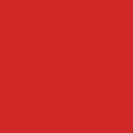
perfeito estado
mba de lubrificação: como escolher a ideal para manter su
perfeito estado
ba de lubrificação: como escolher a ideal para sua máquin
eficiência
omba de lubrificação: como escolher a ideal para sua máquin
eficiência
 de Lubrificação: Como Potencializar a Eficiência e Prolongar
Equipamentos
mba de Lubrificação: Essencial para a Manutenção Eficaz e
Máquinas
ba de Lubrificação: Otimize a Performance e Aumente a Du
Seus Equipamentos
 de Lubrificação: Papel Fundamental na Manutenção Eficie
ba elétrica para óleo é a solução ideal para eficiência e pra
operação