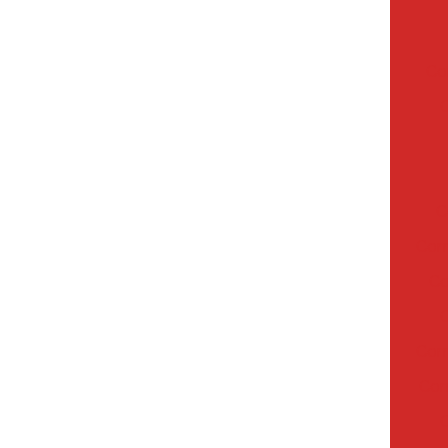
Co
C
C
Como
Co
C
Como
Com