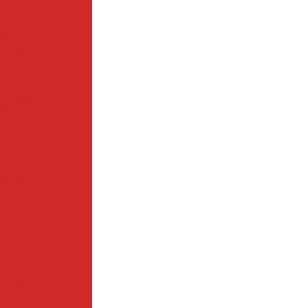
sidades
ua Aplicação
u projeto
Perfeita
s de 1100°C
 Segura
 aço
ipamento
ta para Sua
 Indústria
e aço
a Indústria