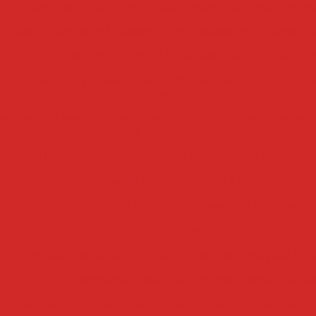
omo Funciona um Sistema de Lubrificação Automático e Seu
o Óleo Lubrificante Industrial Pode Impulsionar a Eficiência
 o Óleo Lubrificante Industrial Potencializa a Eficiência da
Como um Temporizador Pode Otimizar Sua Rotina e Impuls
Produtividade
eça as Vantagens da Graxa Branca com PTFE para Aumentar
dos Seus Equipamentos
Copo de Lubrificação Conta Gota é Essencial para Manutençã
Copo de Lubrificação Conta Gota para Manutenção Efic
Copo de Lubrificação Conta Gota: A escolha ideal para p
opo de lubrificação conta gota: Esclareça suas dúvidas e esc
opo de Lubrificação Conta Gota: O Guia Completo para Esco
Copo de Lubrificação Essencial para Manutenção de Má
Copo de lubrificação: Escolha e Vantagens para Manutenção