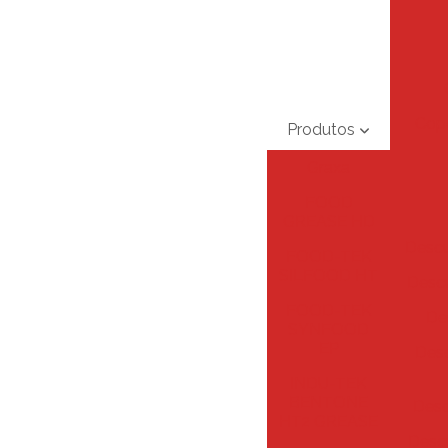
Copo
Produtos
Graxa
FOOD
GREASE HD
Descu
FOOD-TEK
SILFOOD HT
Desc
FOOD-TEK
De
SYNFOOD
EP
Desc
INDU-TEK
BENTONE
Desc
HT2 GREASE
Descu