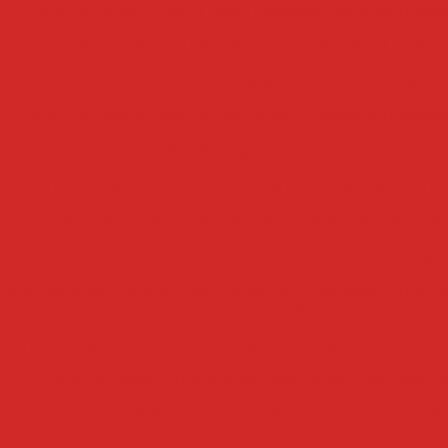
Como escolher a melhor pasta industrial para suas neces
omo Escolher a Pasta de Montagem Anti Seize Ideal para S
Como escolher a Pasta de Montagem Atóxica ideal para se
Como Escolher a Pasta de Montagem Cobreada Industrial 
omo Escolher a Pasta de Montagem para Altas Temperatura
Como Escolher e Usar a Graxa Branca Atóxica de Forma
Como escolher o lubrificante spray ideal para cabo de
Como Escolher o Melhor Copo Lubrificador para Seu Equ
omo Escolher o Melhor Lubrificador por Gravidade Conta Go
Necessidade
Como Escolher o Melhor Lubrificador por Gravidade para sua
Como escolher o melhor lubrificante spray para cabo d
Como Escolher o Melhor Óleo para Alta Temperatura para Su