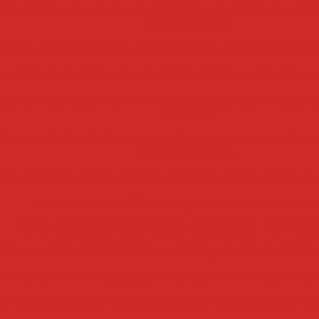
ba elétrica para óleo é a solução ideal para eficiência e pra
operação Atual
Bomba elétrica para Óleo: Como Escolher a Ideal para Sua 
 elétrica para óleo: como escolher a melhor opção para su
as de Lubrificação Automáticas: Benefícios Essenciais par
Industrial
as de Lubrificação Pneumática: Guia Completo para Maximiz
da Sua Maquinaria
mo escolher a Bomba Elétrica para Óleo perfeita para suas
Como Escolher a Graxa Ideal para Indústria de Alime
Como Escolher a Melhor Graxa Sintética para Alta Temp
Como Escolher a Melhor Pasta de Montagem Atóxica Para Se
o escolher a melhor pasta de montagem atóxica para suas
 Escolher a Melhor Pasta de Montagem Cobreada para Sua