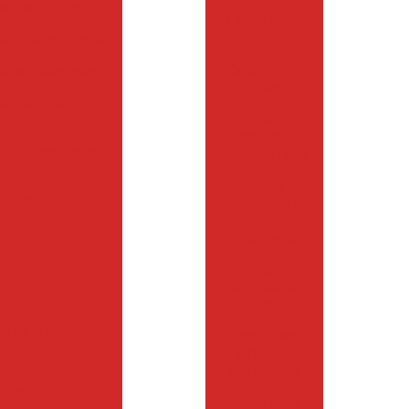
s Benefícios
Graxa com
ptfe
 da Sua Produção
Graxa com
s suas Máquinas
teflon
ionar Sua
Graxa
grafitada
 a Durabilidade
onde comprar
Graxa
o Eficiente
lubrificante
para alta
iente
temperatura
recisão
Graxa
lubrificante
olha o ideal
spray
lher o Ideal
Graxa para
industria
quinas
alimentícia
 Eficiente
Graxa para