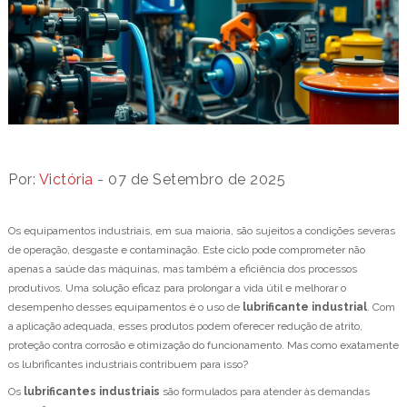
Por:
Victória
- 07 de Setembro de 2025
Os equipamentos industriais, em sua maioria, são sujeitos a condições severas
de operação, desgaste e contaminação. Este ciclo pode comprometer não
apenas a saúde das máquinas, mas também a eficiência dos processos
produtivos. Uma solução eficaz para prolongar a vida útil e melhorar o
desempenho desses equipamentos é o uso de
lubrificante industrial
. Com
a aplicação adequada, esses produtos podem oferecer redução de atrito,
proteção contra corrosão e otimização do funcionamento. Mas como exatamente
os lubrificantes industriais contribuem para isso?
Os
lubrificantes industriais
são formulados para atender às demandas