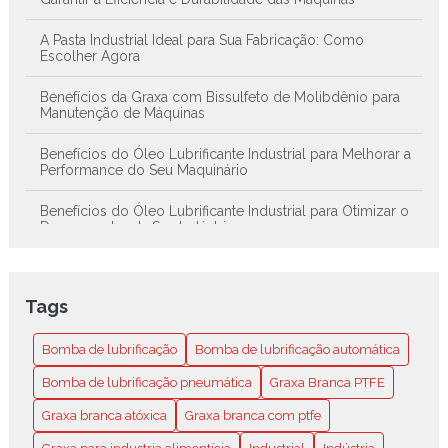
A Pasta Industrial Ideal para Sua Fabricação: Como
Escolher Agora
Benefícios da Graxa com Bissulfeto de Molibdênio para
Manutenção de Máquinas
Benefícios do Óleo Lubrificante Industrial para Melhorar a
Performance do Seu Maquinário
Benefícios do Óleo Lubrificante Industrial para Otimizar o
Desempenho da Sua Indústria
Benefícios dos Lubrificantes em Spray para Melhorar o
Desempenho de Máquinas e Equipamentos
Tags
Bissulfeto de Molibdênio: O Segredo para Lubrificação de
Alta Performance
Bomba de lubrificação
Bomba de lubrificação automática
Bomba de lubrificação automática é a solução ideal para
Bomba de lubrificação pneumática
Graxa Branca PTFE
manter sua máquina sempre em perfeito funcionamento
Graxa branca atóxica
Graxa branca com ptfe
Bomba de lubrificação automática é a solução ideal para