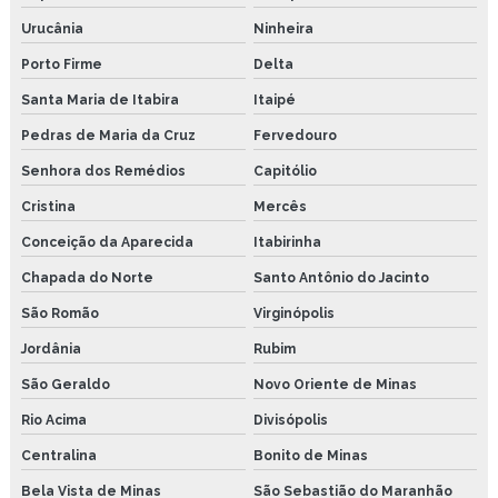
Urucânia
Ninheira
Porto Firme
Delta
Santa Maria de Itabira
Itaipé
Pedras de Maria da Cruz
Fervedouro
Senhora dos Remédios
Capitólio
Cristina
Mercês
Conceição da Aparecida
Itabirinha
Chapada do Norte
Santo Antônio do Jacinto
São Romão
Virginópolis
Jordânia
Rubim
São Geraldo
Novo Oriente de Minas
Rio Acima
Divisópolis
Centralina
Bonito de Minas
Bela Vista de Minas
São Sebastião do Maranhão