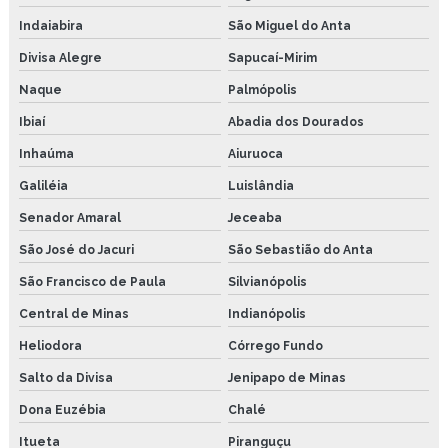
Indaiabira
São Miguel do Anta
Divisa Alegre
Sapucaí-Mirim
Naque
Palmópolis
Ibiaí
Abadia dos Dourados
Inhaúma
Aiuruoca
Galiléia
Luislândia
Senador Amaral
Jeceaba
São José do Jacuri
São Sebastião do Anta
São Francisco de Paula
Silvianópolis
Central de Minas
Indianópolis
Heliodora
Córrego Fundo
Salto da Divisa
Jenipapo de Minas
Dona Euzébia
Chalé
Itueta
Piranguçu