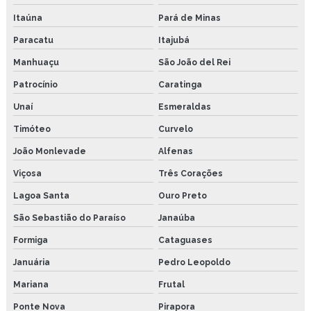
Itaúna
Pará de Minas
Paracatu
Itajubá
Manhuaçu
São João del Rei
Patrocínio
Caratinga
Unaí
Esmeraldas
Timóteo
Curvelo
João Monlevade
Alfenas
Viçosa
Três Corações
Lagoa Santa
Ouro Preto
São Sebastião do Paraíso
Janaúba
Formiga
Cataguases
Januária
Pedro Leopoldo
Mariana
Frutal
Ponte Nova
Pirapora