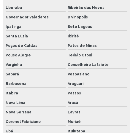
Uberaba
Ribeirão das Neves
Governador Valadares
Divinópolis
Ipatinga
Sete Lagoas
Santa Luzia
Ibirité
Poços de Caldas
Patos de Minas
Pouso Alegre
Teófilo Otoni
Varginha
Conselheiro Lafaiete
Sabará
Vespasiano
Barbacena
Araguari
Itabira
Passos
Nova Lima
Araxá
Nova Serrana
Lavras
Coronel Fabriciano
Muriaé
Ubá
Ituiutaba