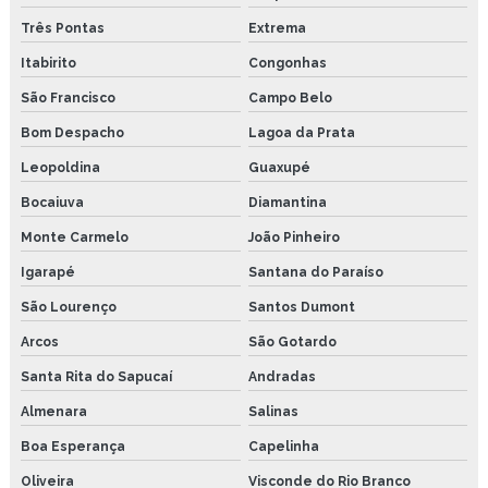
Três Pontas
Extrema
Itabirito
Congonhas
São Francisco
Campo Belo
Bom Despacho
Lagoa da Prata
Leopoldina
Guaxupé
Bocaiuva
Diamantina
Monte Carmelo
João Pinheiro
Igarapé
Santana do Paraíso
São Lourenço
Santos Dumont
Arcos
São Gotardo
Santa Rita do Sapucaí
Andradas
Almenara
Salinas
Boa Esperança
Capelinha
Oliveira
Visconde do Rio Branco