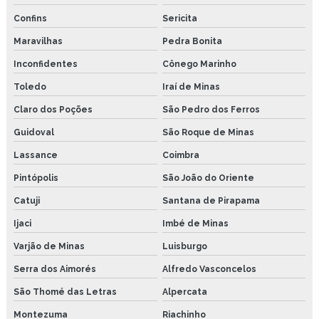
Confins
Sericita
Maravilhas
Pedra Bonita
Inconfidentes
Cônego Marinho
Toledo
Iraí de Minas
Claro dos Poções
São Pedro dos Ferros
Guidoval
São Roque de Minas
Lassance
Coimbra
Pintópolis
São João do Oriente
Catuji
Santana de Pirapama
Ijaci
Imbé de Minas
Varjão de Minas
Luisburgo
Serra dos Aimorés
Alfredo Vasconcelos
São Thomé das Letras
Alpercata
Montezuma
Riachinho