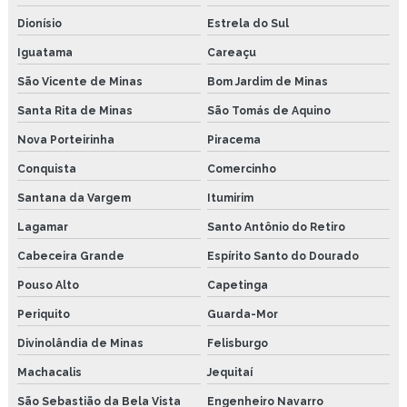
Dionísio
Estrela do Sul
Iguatama
Careaçu
São Vicente de Minas
Bom Jardim de Minas
Santa Rita de Minas
São Tomás de Aquino
Nova Porteirinha
Piracema
Conquista
Comercinho
Santana da Vargem
Itumirim
Lagamar
Santo Antônio do Retiro
Cabeceira Grande
Espírito Santo do Dourado
Pouso Alto
Capetinga
Periquito
Guarda-Mor
Divinolândia de Minas
Felisburgo
Machacalis
Jequitaí
São Sebastião da Bela Vista
Engenheiro Navarro