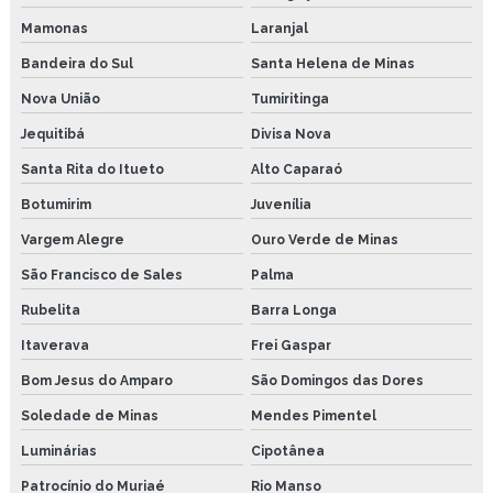
Mamonas
Laranjal
Bandeira do Sul
Santa Helena de Minas
Nova União
Tumiritinga
Jequitibá
Divisa Nova
Santa Rita do Itueto
Alto Caparaó
Botumirim
Juvenília
Vargem Alegre
Ouro Verde de Minas
São Francisco de Sales
Palma
Rubelita
Barra Longa
Itaverava
Frei Gaspar
Bom Jesus do Amparo
São Domingos das Dores
Soledade de Minas
Mendes Pimentel
Luminárias
Cipotânea
Patrocínio do Muriaé
Rio Manso