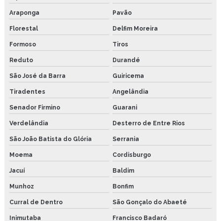
Araponga
Pavão
Florestal
Delfim Moreira
Formoso
Tiros
Reduto
Durandé
São José da Barra
Guiricema
Tiradentes
Angelândia
Senador Firmino
Guarani
Verdelândia
Desterro de Entre Rios
São João Batista do Glória
Serrania
Moema
Cordisburgo
Jacuí
Baldim
Munhoz
Bonfim
Curral de Dentro
São Gonçalo do Abaeté
Inimutaba
Francisco Badaró