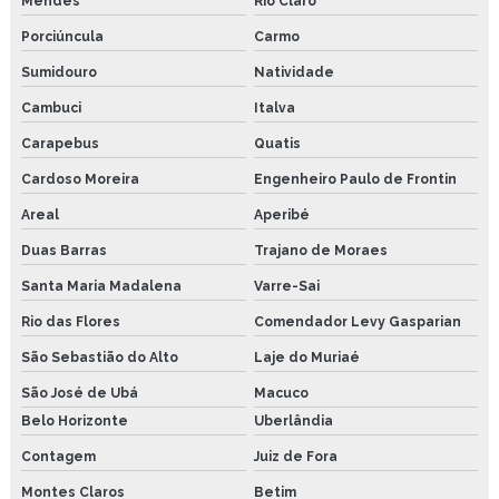
Mendes
Rio Claro
Sistema de lubrificação para correntes industriais
Porciúncula
Carmo
Sumidouro
Natividade
Sistema de lubrificação automatizado
Cambuci
Italva
Pasta de montagem cobreada industrial
Carapebus
Quatis
Pasta de montagem altas temperaturas 1100°c
Cardoso Moreira
Engenheiro Paulo de Frontin
Pasta de montagem anti seize
Areal
Aperibé
Duas Barras
Trajano de Moraes
Pasta de montagem atóxico
Santa Maria Madalena
Varre-Sai
Pasta de montagem para parafuso moldes plasticos
Rio das Flores
Comendador Levy Gasparian
Pasta de montagem preço
São Sebastião do Alto
Laje do Muriaé
Pasta de montagem são paulo
São José de Ubá
Macuco
Belo Horizonte
Uberlândia
Lubrificante atoxico joão pessoa
Contagem
Juiz de Fora
Montes Claros
Betim