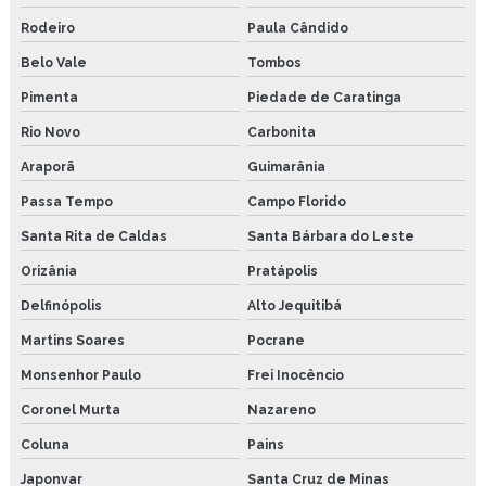
Rodeiro
Paula Cândido
Belo Vale
Tombos
Pimenta
Piedade de Caratinga
Rio Novo
Carbonita
Araporã
Guimarânia
Passa Tempo
Campo Florido
Santa Rita de Caldas
Santa Bárbara do Leste
Orizânia
Pratápolis
Delfinópolis
Alto Jequitibá
Martins Soares
Pocrane
Monsenhor Paulo
Frei Inocêncio
Coronel Murta
Nazareno
Coluna
Pains
Japonvar
Santa Cruz de Minas