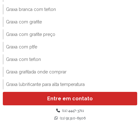
Graxa branca com teflon
Graxa com grafite
Graxa com grafite preço
Graxa com ptfe
Graxa com teflon
Graxa grafitada onde comprar
Graxa lubrificante para alta temperatura
Graxa lubrificante spray
Entre em contato
Graxa para industria alimentícia
(11) 4447-3711
(11) 91310-6506
Graxa para industria de alimentos
Graxa resistente a água