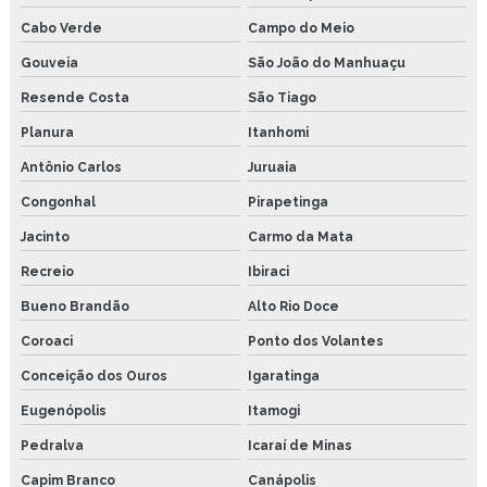
Cabo Verde
Campo do Meio
Gouveia
São João do Manhuaçu
Resende Costa
São Tiago
Planura
Itanhomi
Antônio Carlos
Juruaia
Congonhal
Pirapetinga
Jacinto
Carmo da Mata
Recreio
Ibiraci
Bueno Brandão
Alto Rio Doce
Coroaci
Ponto dos Volantes
Conceição dos Ouros
Igaratinga
Eugenópolis
Itamogi
Pedralva
Icaraí de Minas
Capim Branco
Canápolis