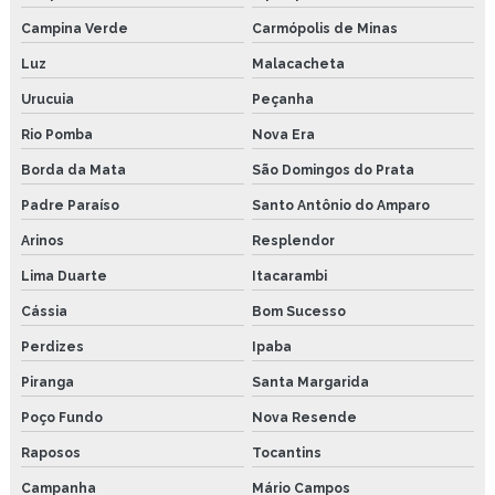
Campina Verde
Carmópolis de Minas
Luz
Malacacheta
Urucuia
Peçanha
Rio Pomba
Nova Era
Borda da Mata
São Domingos do Prata
Padre Paraíso
Santo Antônio do Amparo
Arinos
Resplendor
Lima Duarte
Itacarambi
Cássia
Bom Sucesso
Perdizes
Ipaba
Piranga
Santa Margarida
Poço Fundo
Nova Resende
Raposos
Tocantins
Campanha
Mário Campos