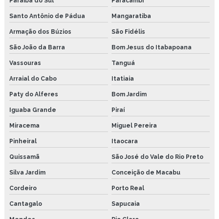
Paraíba do Sul
Paracambi
Santo Antônio de Pádua
Mangaratiba
Bomba elétrica para Óleo
Armação dos Búzios
São Fidélis
Copo lubrificador
São João da Barra
Bom Jesus do Itabapoana
Lubrificador conta gota
Vassouras
Tanguá
Lubrificador por gravidade
Arraial do Cabo
Itatiaia
Paty do Alferes
Bom Jardim
Sistema de lubrificação automático
Iguaba Grande
Piraí
Temporizador coel
Miracema
Miguel Pereira
Temporizador t31
Pinheiral
Itaocara
Copo de lubrificação conta gota
Quissamã
São José do Vale do Rio Preto
Silva Jardim
Conceição de Macabu
Lubrificador por gravidade conta gota
Cordeiro
Porto Real
Lubrificador a Óleo por gravidade
Cantagalo
Sapucaia
Lubrificador com regulagem conta gota