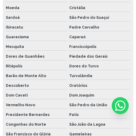
Moeda
Cristália
Sardoá
São Pedro do Suaçuí
Ibiracatu
Padre Carvalho
Guaraciama
Caparaó
Mesquita
Franciscópolis
Dores de Guanhães
Piedade dos Gerais
Ritápolis
Dores do Turvo
Barão de Monte Alto
Turvolândia
Descoberto
Oratórios
Dom Cavati
Dom Joaquim
Vermelho Novo
São Pedro da União
Presidente Bernardes
Patis
Congonhas do Norte
São João da Lagoa
São Francisco do Glória
Gameleiras