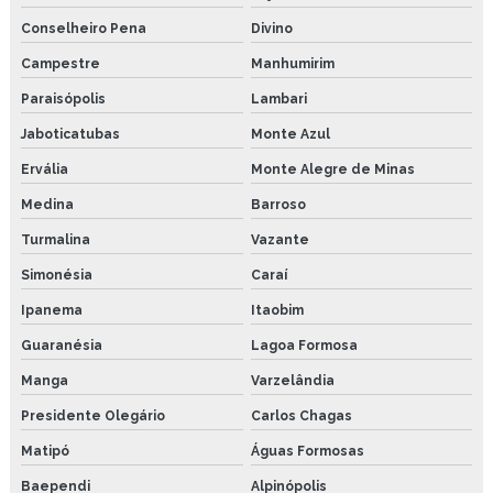
Conselheiro Pena
Divino
Campestre
Manhumirim
Paraisópolis
Lambari
Jaboticatubas
Monte Azul
Ervália
Monte Alegre de Minas
Medina
Barroso
Turmalina
Vazante
Simonésia
Caraí
Ipanema
Itaobim
Guaranésia
Lagoa Formosa
Manga
Varzelândia
Presidente Olegário
Carlos Chagas
Matipó
Águas Formosas
Baependi
Alpinópolis