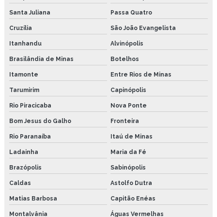
Santa Juliana
Passa Quatro
Cruzília
São João Evangelista
Itanhandu
Alvinópolis
Brasilândia de Minas
Botelhos
Itamonte
Entre Rios de Minas
Tarumirim
Capinópolis
Rio Piracicaba
Nova Ponte
Bom Jesus do Galho
Fronteira
Rio Paranaíba
Itaú de Minas
Ladainha
Maria da Fé
Brazópolis
Sabinópolis
Caldas
Astolfo Dutra
Matias Barbosa
Capitão Enéas
Montalvânia
Águas Vermelhas