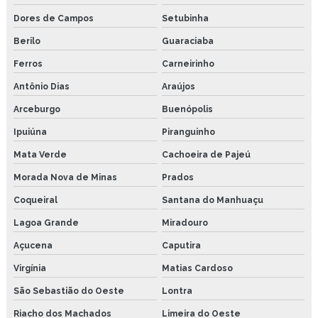
Dores de Campos
Setubinha
Berilo
Guaraciaba
Ferros
Carneirinho
Antônio Dias
Araújos
Arceburgo
Buenópolis
Ipuiúna
Piranguinho
Mata Verde
Cachoeira de Pajeú
Morada Nova de Minas
Prados
Coqueiral
Santana do Manhuaçu
Lagoa Grande
Miradouro
Açucena
Caputira
Virgínia
Matias Cardoso
São Sebastião do Oeste
Lontra
Riacho dos Machados
Limeira do Oeste