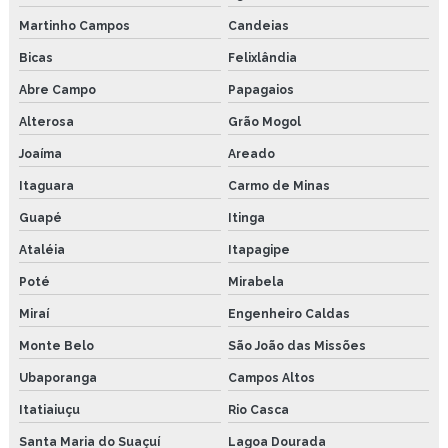
Martinho Campos
Candeias
Bicas
Felixlândia
Abre Campo
Papagaios
Alterosa
Grão Mogol
Joaíma
Areado
Itaguara
Carmo de Minas
Guapé
Itinga
Ataléia
Itapagipe
Poté
Mirabela
Miraí
Engenheiro Caldas
Monte Belo
São João das Missões
Ubaporanga
Campos Altos
Itatiaiuçu
Rio Casca
Santa Maria do Suaçuí
Lagoa Dourada