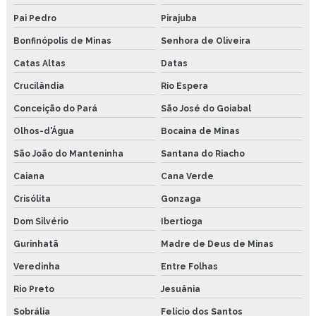
Pai Pedro
Pirajuba
Bonfinópolis de Minas
Senhora de Oliveira
Catas Altas
Datas
Crucilândia
Rio Espera
Conceição do Pará
São José do Goiabal
Olhos-d'Água
Bocaina de Minas
São João do Manteninha
Santana do Riacho
Caiana
Cana Verde
Crisólita
Gonzaga
Dom Silvério
Ibertioga
Gurinhatã
Madre de Deus de Minas
Veredinha
Entre Folhas
Rio Preto
Jesuânia
Sobrália
Felício dos Santos