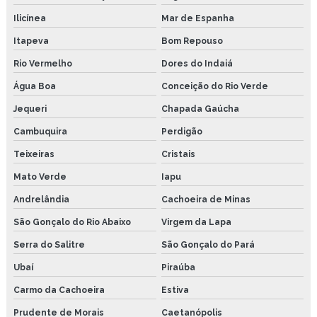
Ilicínea
Mar de Espanha
Itapeva
Bom Repouso
Rio Vermelho
Dores do Indaiá
Água Boa
Conceição do Rio Verde
Jequeri
Chapada Gaúcha
Cambuquira
Perdigão
Teixeiras
Cristais
Mato Verde
Iapu
Andrelândia
Cachoeira de Minas
São Gonçalo do Rio Abaixo
Virgem da Lapa
Serra do Salitre
São Gonçalo do Pará
Ubaí
Piraúba
Carmo da Cachoeira
Estiva
Prudente de Morais
Caetanópolis