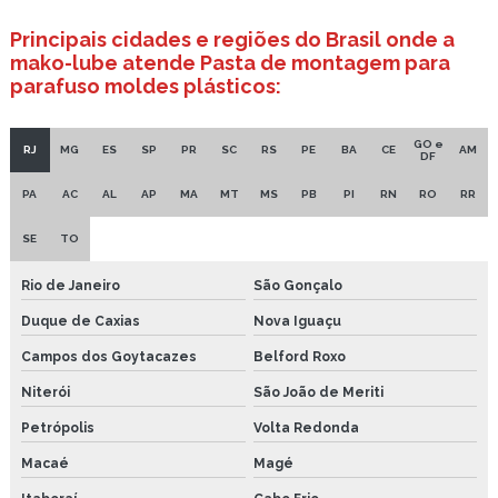
Óleo lubrificante para industria alimentícia
Principais cidades e regiões do Brasil onde a
mako-lube atende Pasta de montagem para
Óleo para alta temperatura
parafuso moldes plásticos:
Óleo para corrente atóxico
GO e
Spray lubrificante alimentício
RJ
MG
ES
SP
PR
SC
RS
PE
BA
CE
AM
DF
Spray lubrificante seco
PA
AC
AL
AP
MA
MT
MS
PB
PI
RN
RO
RR
Graxa branca preço
SE
TO
Graxa grafitada preço
Rio de Janeiro
São Gonçalo
Duque de Caxias
Nova Iguaçu
Lubrificante industrial
Campos dos Goytacazes
Belford Roxo
Lubrificante spray
Niterói
São João de Meriti
Óleo lubrificante industrial
Petrópolis
Volta Redonda
Copo de lubrificação
Macaé
Magé