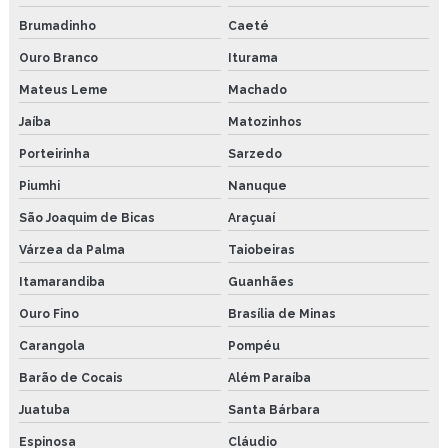
Brumadinho
Caeté
Ouro Branco
Iturama
Mateus Leme
Machado
Jaíba
Matozinhos
Porteirinha
Sarzedo
Piumhi
Nanuque
São Joaquim de Bicas
Araçuaí
Várzea da Palma
Taiobeiras
Itamarandiba
Guanhães
Ouro Fino
Brasília de Minas
Carangola
Pompéu
Barão de Cocais
Além Paraíba
Juatuba
Santa Bárbara
Espinosa
Cláudio