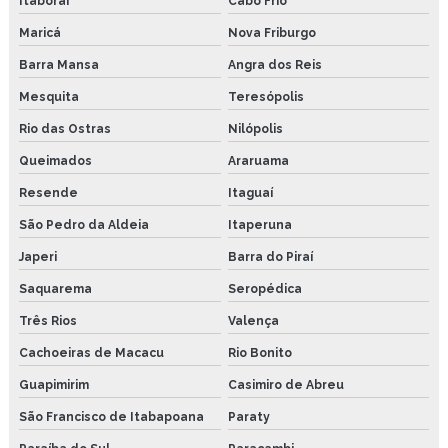
Itaboraí
Cabo Frio
Copo gotejador de oleo
Maricá
Nova Friburgo
Graxa com bissulfeto de molibdênio
Barra Mansa
Angra dos Reis
Pasta de montagem industrial
Mesquita
Teresópolis
Sistemas de lubrificação centralizada
Rio das Ostras
Nilópolis
Queimados
Araruama
Pasta cobreada preço
Resende
Itaguaí
Pasta de montagem
São Pedro da Aldeia
Itaperuna
Pasta de montagem cobreada
Japeri
Barra do Piraí
Pasta industrial
Saquarema
Seropédica
Três Rios
Valença
Sistema de lubrificação para correntes
Cachoeiras de Macacu
Rio Bonito
Bomba de lubrificação
Guapimirim
Casimiro de Abreu
Bomba de lubrificação automática
São Francisco de Itabapoana
Paraty
Bomba de lubrificação pneumática