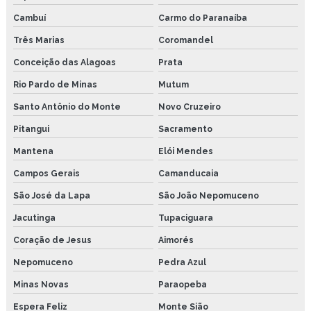
Cambuí
Carmo do Paranaíba
Três Marias
Coromandel
Conceição das Alagoas
Prata
Rio Pardo de Minas
Mutum
Santo Antônio do Monte
Novo Cruzeiro
Pitangui
Sacramento
Mantena
Elói Mendes
Campos Gerais
Camanducaia
São José da Lapa
São João Nepomuceno
Jacutinga
Tupaciguara
Coração de Jesus
Aimorés
Nepomuceno
Pedra Azul
Minas Novas
Paraopeba
Espera Feliz
Monte Sião