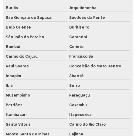
Buritis
Jequitinhonha
São Gonçalo do Sapucaí
São João da Ponte
Belo Oriente
Buritizeiro
São João do Paraíso
Carandaí
Bambuí
Corinto
Carmo do Cajuru
Francisco Sá
Raul Soares
Conceição do Mato Dentro
Inhapim
Abaeté
Ibiá
Serro
Muzambinho
Paraguaçu
Perdões
Caxambu
Itambacuri
Itapecerica
Santa Vitória
Carmo do Rio Claro
Monte Santo de Minas
Lajinha