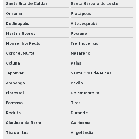
Santa Rita de Caldas
Santa Bárbara do Leste
Orizânia
Pratápolis
Delfinópolis
Alto Jequitibá
Martins Soares
Pocrane
Monsenhor Paulo
Frei Inocêncio
Coronel Murta
Nazareno
Coluna
Pains
Japonvar
Santa Cruz de Minas
Araponga
Pavão
Florestal
Delfim Moreira
Formoso
Tiros
Reduto
Durandé
São José da Barra
Guiricema
Tiradentes
Angelândia