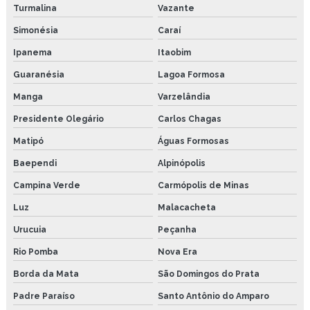
Turmalina
Vazante
Simonésia
Caraí
Ipanema
Itaobim
Guaranésia
Lagoa Formosa
Manga
Varzelândia
Presidente Olegário
Carlos Chagas
Matipó
Águas Formosas
Baependi
Alpinópolis
Campina Verde
Carmópolis de Minas
Luz
Malacacheta
Urucuia
Peçanha
Rio Pomba
Nova Era
Borda da Mata
São Domingos do Prata
Padre Paraíso
Santo Antônio do Amparo