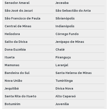
Senador Amaral
Jeceaba
São José do Jacuri
São Sebastião do Anta
São Francisco de Paula
Silvianópolis
Central de Minas
Indianópolis
Heliodora
Córrego Fundo
Salto da Divisa
Jenipapo de Minas
Dona Euzébia
Chalé
Itueta
Piranguçu
Mamonas
Laranjal
Bandeira do Sul
Santa Helena de Minas
Nova União
Tumiritinga
Jequitibá
Divisa Nova
Santa Rita do Itueto
Alto Caparaó
Botumirim
Juvenília