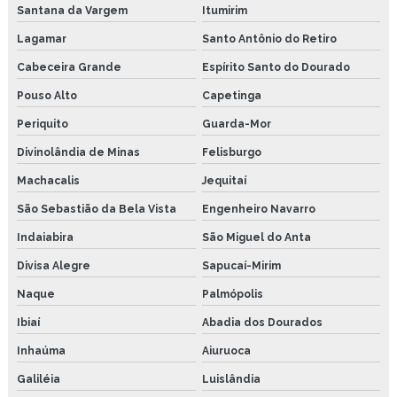
Santana da Vargem
Itumirim
Lagamar
Santo Antônio do Retiro
Cabeceira Grande
Espírito Santo do Dourado
Pouso Alto
Capetinga
Periquito
Guarda-Mor
Divinolândia de Minas
Felisburgo
Machacalis
Jequitaí
São Sebastião da Bela Vista
Engenheiro Navarro
Indaiabira
São Miguel do Anta
Divisa Alegre
Sapucaí-Mirim
Naque
Palmópolis
Ibiaí
Abadia dos Dourados
Inhaúma
Aiuruoca
Galiléia
Luislândia