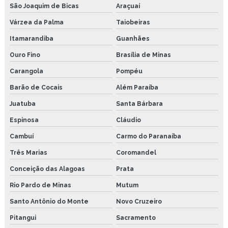
São Joaquim de Bicas
Araçuaí
Várzea da Palma
Taiobeiras
Itamarandiba
Guanhães
Ouro Fino
Brasília de Minas
Carangola
Pompéu
Barão de Cocais
Além Paraíba
Juatuba
Santa Bárbara
Espinosa
Cláudio
Cambuí
Carmo do Paranaíba
Três Marias
Coromandel
Conceição das Alagoas
Prata
Rio Pardo de Minas
Mutum
Santo Antônio do Monte
Novo Cruzeiro
Pitangui
Sacramento