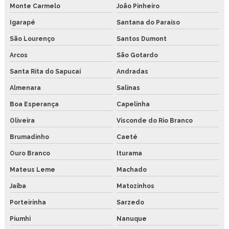
Monte Carmelo
João Pinheiro
Igarapé
Santana do Paraíso
São Lourenço
Santos Dumont
Arcos
São Gotardo
Santa Rita do Sapucaí
Andradas
Almenara
Salinas
Boa Esperança
Capelinha
Oliveira
Visconde do Rio Branco
Brumadinho
Caeté
Ouro Branco
Iturama
Mateus Leme
Machado
Jaíba
Matozinhos
Porteirinha
Sarzedo
Piumhi
Nanuque