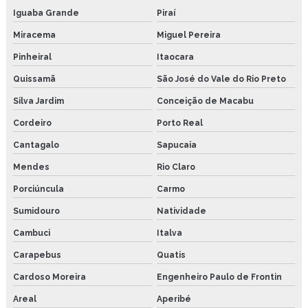
Iguaba Grande
Piraí
Temporizador coel
Miracema
Miguel Pereira
Temporizador t31
Pinheiral
Itaocara
Copo de lubrificação conta gota
Quissamã
São José do Vale do Rio Preto
Silva Jardim
Conceição de Macabu
Lubrificador por gravidade conta gota
Cordeiro
Porto Real
Lubrificador a Óleo por gravidade
Cantagalo
Sapucaia
Lubrificador com regulagem conta gota
Mendes
Rio Claro
Sistema de lubrificação para correntes industriais
Porciúncula
Carmo
Sumidouro
Natividade
Sistema de lubrificação automatizado
Cambuci
Italva
Pasta de montagem cobreada industrial
Carapebus
Quatis
Pasta de montagem altas temperaturas 1100°c
Cardoso Moreira
Engenheiro Paulo de Frontin
Pasta de montagem anti seize
Areal
Aperibé