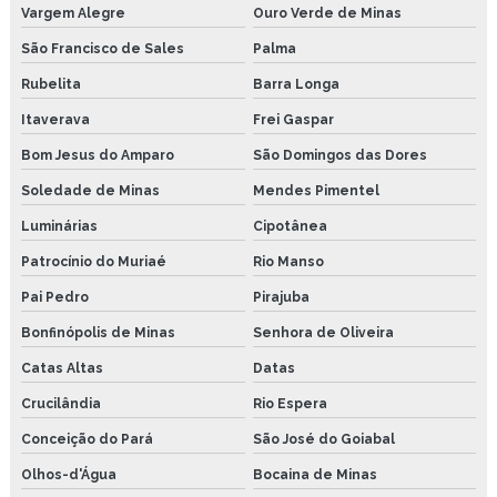
Vargem Alegre
Ouro Verde de Minas
São Francisco de Sales
Palma
Rubelita
Barra Longa
Itaverava
Frei Gaspar
Bom Jesus do Amparo
São Domingos das Dores
Soledade de Minas
Mendes Pimentel
Luminárias
Cipotânea
Patrocínio do Muriaé
Rio Manso
Pai Pedro
Pirajuba
Bonfinópolis de Minas
Senhora de Oliveira
Catas Altas
Datas
Crucilândia
Rio Espera
Conceição do Pará
São José do Goiabal
Olhos-d'Água
Bocaina de Minas