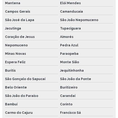
Mantena
Elói Mendes
Campos Gerais
Camanducaia
São José da Lapa
São João Nepomuceno
Jacutinga
Tupaciguara
Coração de Jesus
Aimorés
Nepomuceno
Pedra Azul
Minas Novas
Paraopeba
Espera Feliz
Monte Sião
Buritis
Jequitinhonha
São Gonçalo do Sapucaí
São João da Ponte
Belo Oriente
Buritizeiro
São João do Paraíso
Carandaí
Bambuí
Corinto
Carmo do Cajuru
Francisco Sá