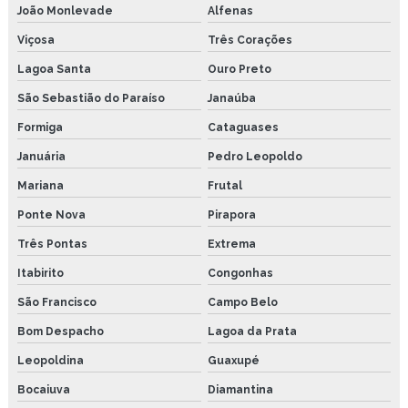
João Monlevade
Alfenas
Viçosa
Três Corações
Lagoa Santa
Ouro Preto
São Sebastião do Paraíso
Janaúba
Formiga
Cataguases
Januária
Pedro Leopoldo
Mariana
Frutal
Ponte Nova
Pirapora
Três Pontas
Extrema
Itabirito
Congonhas
São Francisco
Campo Belo
Bom Despacho
Lagoa da Prata
Leopoldina
Guaxupé
Bocaiuva
Diamantina