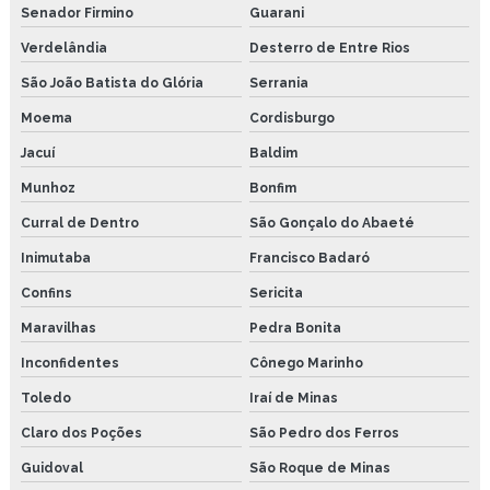
Senador Firmino
Guarani
Verdelândia
Desterro de Entre Rios
São João Batista do Glória
Serrania
Moema
Cordisburgo
Jacuí
Baldim
Munhoz
Bonfim
Curral de Dentro
São Gonçalo do Abaeté
Inimutaba
Francisco Badaró
Confins
Sericita
Maravilhas
Pedra Bonita
Inconfidentes
Cônego Marinho
Toledo
Iraí de Minas
Claro dos Poções
São Pedro dos Ferros
Guidoval
São Roque de Minas