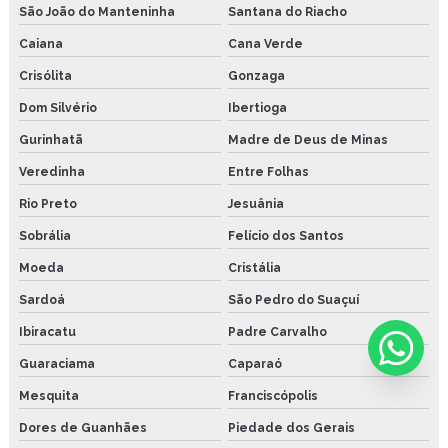
São João do Manteninha
Santana do Riacho
Caiana
Cana Verde
Crisólita
Gonzaga
Dom Silvério
Ibertioga
Gurinhatã
Madre de Deus de Minas
Veredinha
Entre Folhas
Rio Preto
Jesuânia
Sobrália
Felício dos Santos
Moeda
Cristália
Sardoá
São Pedro do Suaçuí
Ibiracatu
Padre Carvalho
Guaraciama
Caparaó
Mesquita
Franciscópolis
Dores de Guanhães
Piedade dos Gerais