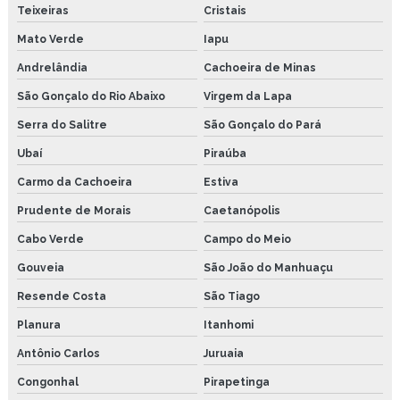
Teixeiras
Cristais
Mato Verde
Iapu
Andrelândia
Cachoeira de Minas
São Gonçalo do Rio Abaixo
Virgem da Lapa
Serra do Salitre
São Gonçalo do Pará
Ubaí
Piraúba
Carmo da Cachoeira
Estiva
Prudente de Morais
Caetanópolis
Cabo Verde
Campo do Meio
Gouveia
São João do Manhuaçu
Resende Costa
São Tiago
Planura
Itanhomi
Antônio Carlos
Juruaia
Congonhal
Pirapetinga