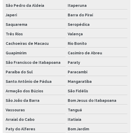
São Pedro da Aldeia
Itaperuna
Pasta de montagem cobreada
Japeri
Barra do Piraí
Pasta industrial
Saquarema
Seropédica
Três Rios
Valença
Sistema de lubrificação para correntes
Cachoeiras de Macacu
Rio Bonito
Bomba de lubrificação
Guapimirim
Casimiro de Abreu
Bomba de lubrificação automática
São Francisco de Itabapoana
Paraty
Bomba de lubrificação pneumática
Paraíba do Sul
Paracambi
Santo Antônio de Pádua
Mangaratiba
Bomba elétrica para Óleo
Armação dos Búzios
São Fidélis
Copo lubrificador
São João da Barra
Bom Jesus do Itabapoana
Lubrificador conta gota
Vassouras
Tanguá
Lubrificador por gravidade
Arraial do Cabo
Itatiaia
Paty do Alferes
Bom Jardim
Sistema de lubrificação automático