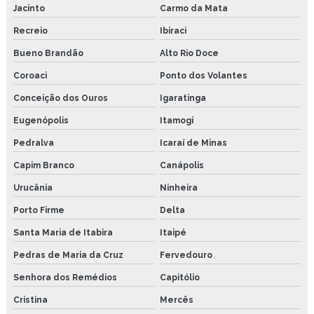
Jacinto
Carmo da Mata
Recreio
Ibiraci
Bueno Brandão
Alto Rio Doce
Coroaci
Ponto dos Volantes
Conceição dos Ouros
Igaratinga
Eugenópolis
Itamogi
Pedralva
Icaraí de Minas
Capim Branco
Canápolis
Urucânia
Ninheira
Porto Firme
Delta
Santa Maria de Itabira
Itaipé
Pedras de Maria da Cruz
Fervedouro
Senhora dos Remédios
Capitólio
Cristina
Mercês