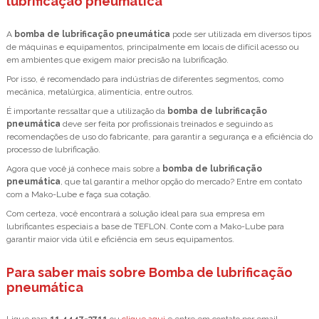
lubrificação pneumática
A
bomba de lubrificação pneumática
pode ser utilizada em diversos tipos
de máquinas e equipamentos, principalmente em locais de difícil acesso ou
em ambientes que exigem maior precisão na lubrificação.
Por isso, é recomendado para indústrias de diferentes segmentos, como
mecânica, metalúrgica, alimentícia, entre outros.
É importante ressaltar que a utilização da
bomba de lubrificação
pneumática
deve ser feita por profissionais treinados e seguindo as
recomendações de uso do fabricante, para garantir a segurança e a eficiência do
processo de lubrificação.
Agora que você já conhece mais sobre a
bomba de lubrificação
pneumática
, que tal garantir a melhor opção do mercado? Entre em contato
com a Mako-Lube e faça sua cotação.
Com certeza, você encontrará a solução ideal para sua empresa em
lubrificantes especiais a base de TEFLON. Conte com a Mako-Lube para
garantir maior vida útil e eficiência em seus equipamentos.
Para saber mais sobre Bomba de lubrificação
pneumática
Ligue para
11 4447-3711
ou
clique aqui
e entre em contato por email.