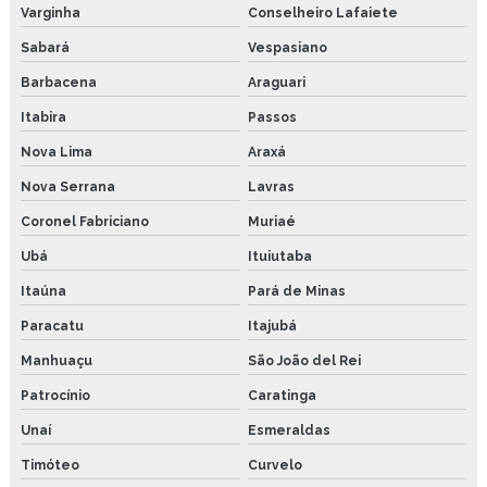
Varginha
Conselheiro Lafaiete
Sabará
Vespasiano
Barbacena
Araguari
Itabira
Passos
Nova Lima
Araxá
Nova Serrana
Lavras
Coronel Fabriciano
Muriaé
Ubá
Ituiutaba
Itaúna
Pará de Minas
Paracatu
Itajubá
Manhuaçu
São João del Rei
Patrocínio
Caratinga
Unaí
Esmeraldas
Timóteo
Curvelo