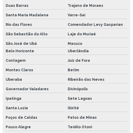
Duas Barras
Trajano de Moraes
Pasta de montagem atóxico
Santa Maria Madalena
Varre-Sai
Pasta de montagem para parafuso moldes plasticos
Rio das Flores
Comendador Levy Gasparian
Pasta de montagem preço
São Sebastião do Alto
Laje do Muriaé
Pasta de montagem são paulo
São José de Ubá
Macuco
Belo Horizonte
Uberlândia
Lubrificante atoxico joão pessoa
Contagem
Juiz de Fora
Montes Claros
Betim
Uberaba
Ribeirão das Neves
Governador Valadares
Divinópolis
Ipatinga
Sete Lagoas
Santa Luzia
Ibirité
Poços de Caldas
Patos de Minas
Pouso Alegre
Teófilo Otoni