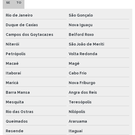
Graxa branca preço
SE
TO
Graxa grafitada preço
Rio de Janeiro
São Gonçalo
Duque de Caxias
Nova Iguaçu
Lubrificante industrial
Campos dos Goytacazes
Belford Roxo
Lubrificante spray
Niterói
São João de Meriti
Óleo lubrificante industrial
Petrópolis
Volta Redonda
Copo de lubrificação
Macaé
Magé
Itaboraí
Cabo Frio
Copo gotejador de oleo
Maricá
Nova Friburgo
Graxa com bissulfeto de molibdênio
Barra Mansa
Angra dos Reis
Pasta de montagem industrial
Mesquita
Teresópolis
Sistemas de lubrificação centralizada
Rio das Ostras
Nilópolis
Queimados
Araruama
Pasta cobreada preço
Resende
Itaguaí
Pasta de montagem