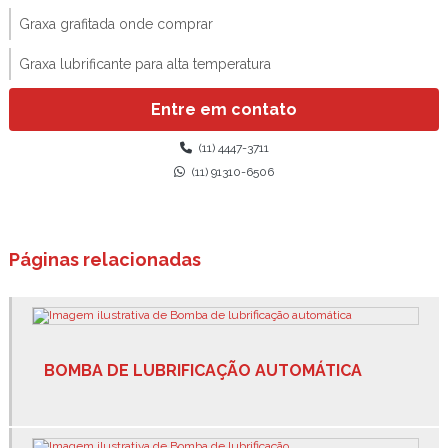
Graxa grafitada onde comprar
Graxa lubrificante para alta temperatura
Graxa lubrificante spray
Entre em contato
Graxa para industria alimentícia
(11) 4447-3711
(11) 91310-6506
Graxa para industria de alimentos
Graxa resistente a água
Páginas relacionadas
Graxa sintética para alta temperatura
Graxa spray para alta temperatura
Lubrificante atoxico
BOMBA DE LUBRIFICAÇÃO AUTOMÁTICA
Lubrificante spray com teflon
Lubrificante spray para cabo de aço