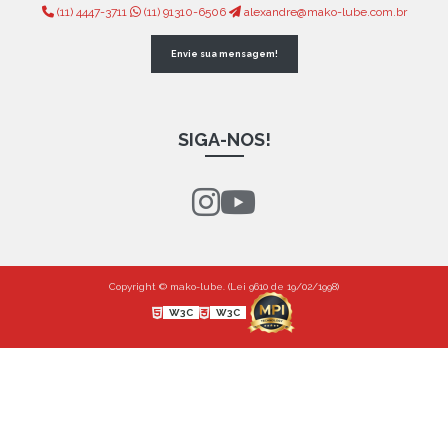
(11) 4447-3711
(11) 91310-6506
alexandre@mako-lube.com.br
Envie sua mensagem!
SIGA-NOS!
Copyright © mako-lube. (Lei 9610 de 19/02/1998)
W3C
W3C