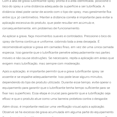
Com a lata de graxa lubrificante spray pronta e a área identificada, posicione o
bico do spray a uma distância adequada da superfície a ser lubrificada. A
distância ideal pode variar de acordo com o tipo de spray, mas geralmente fica
entre 15 a 30 centímetros. Manter a distância correta é importante para evitar a
aplicação excessiva do produto, que pode resultar em acúmulo e,
consequentemente, em problemas de funcionamento.
Ao aplicar a graxa, faça movimentos suaves e controlados. Pressione o bico do
spray de forma contínua e uniforme, cobrindo toda a área desejada. É
recomendável aplicar a graxa em camadas finas, em vez de uma única camada
espessa. Isso garante que o lubrificante penetre adequadamente nas partes
móveis e não cause obstruções. Se necessário, repita a aplicação em áreas que
exigem mais lubrificação, mas sempre com moderação.
Após a aplicação, é importante permitir que a graxa lubrificante spray se
assente e se espalhe adequadamente. Isso pode levar alguns minutos,
dependendo do tipo de produto utilizado. Durante esse tempo, evite operar o
equipamento para garantir que o lubrificante tenha tempo suficiente para se
fixar nas superfícies. Essa etapa é crucial para garantir que a lubrificação seja
eficaz e que o produto atue como uma barreira protetora contra o desgaste.
Além disso, é importante realizar uma verificação visual após a aplicação.
Observe se há excesso de graxa acumulada em alguma parte do equipamento.