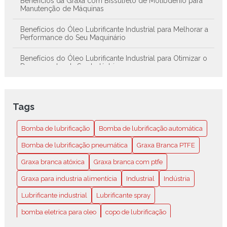
Benefícios da Graxa com Bissulfeto de Molibdênio para
Manutenção de Máquinas
Benefícios do Óleo Lubrificante Industrial para Melhorar a
Performance do Seu Maquinário
Benefícios do Óleo Lubrificante Industrial para Otimizar o
Desempenho da Sua Indústria
Benefícios dos Lubrificantes em Spray para Melhorar o
Desempenho de Máquinas e Equipamentos
Tags
Bissulfeto de Molibdênio: O Segredo para Lubrificação de
Alta Performance
Bomba de lubrificação
Bomba de lubrificação automática
Bomba de lubrificação automática é a solução ideal para
Bomba de lubrificação pneumática
Graxa Branca PTFE
manter sua máquina sempre em perfeito funcionamento
Graxa branca atóxica
Graxa branca com ptfe
Bomba de lubrificação automática é a solução ideal para
Graxa para industria alimentícia
Industrial
Indústria
manter sua máquina sempre em perfeito funcionamento
Lubrificante industrial
Lubrificante spray
Bomba de lubrificação automática é a solução ideal para
manter sua máquina sempre em perfeito funcionamento
bomba eletrica para oleo
copo de lubrificação
Atual