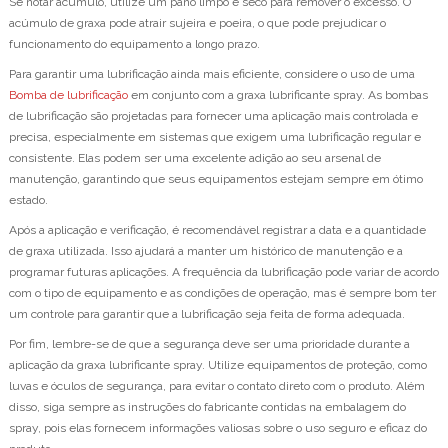
Se notar acúmulo, utilize um pano limpo e seco para remover o excesso. O
acúmulo de graxa pode atrair sujeira e poeira, o que pode prejudicar o
funcionamento do equipamento a longo prazo.
Para garantir uma lubrificação ainda mais eficiente, considere o uso de uma
Bomba de lubrificação
em conjunto com a graxa lubrificante spray. As bombas
de lubrificação são projetadas para fornecer uma aplicação mais controlada e
precisa, especialmente em sistemas que exigem uma lubrificação regular e
consistente. Elas podem ser uma excelente adição ao seu arsenal de
manutenção, garantindo que seus equipamentos estejam sempre em ótimo
estado.
Após a aplicação e verificação, é recomendável registrar a data e a quantidade
de graxa utilizada. Isso ajudará a manter um histórico de manutenção e a
programar futuras aplicações. A frequência da lubrificação pode variar de acordo
com o tipo de equipamento e as condições de operação, mas é sempre bom ter
um controle para garantir que a lubrificação seja feita de forma adequada.
Por fim, lembre-se de que a segurança deve ser uma prioridade durante a
aplicação da graxa lubrificante spray. Utilize equipamentos de proteção, como
luvas e óculos de segurança, para evitar o contato direto com o produto. Além
disso, siga sempre as instruções do fabricante contidas na embalagem do
spray, pois elas fornecem informações valiosas sobre o uso seguro e eficaz do