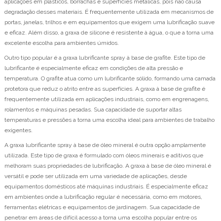
aplicações em plásticos, borrachas e superfícies metálicas, pois não causa
degradação desses materiais. É frequentemente utilizada em mecanismos de
portas, janelas, trilhos e em equipamentos que exigem uma lubrificação suave
e eficaz. Além disso, a graxa de silicone é resistente à água, o que a torna uma
excelente escolha para ambientes úmidos.
Outro tipo popular é a graxa lubrificante spray à base de grafite. Este tipo de
lubrificante é especialmente eficaz em condições de alta pressão e
temperatura. O grafite atua como um lubrificante sólido, formando uma camada
protetora que reduz o atrito entre as superfícies. A graxa à base de grafite é
frequentemente utilizada em aplicações industriais, como em engrenagens,
rolamentos e máquinas pesadas. Sua capacidade de suportar altas
temperaturas e pressões a torna uma escolha ideal para ambientes de trabalho
exigentes.
A graxa lubrificante spray à base de óleo mineral é outra opção amplamente
utilizada. Este tipo de graxa é formulado com óleos minerais e aditivos que
melhoram suas propriedades de lubrificação. A graxa à base de óleo mineral é
versátil e pode ser utilizada em uma variedade de aplicações, desde
equipamentos domésticos até máquinas industriais. É especialmente eficaz
em ambientes onde a lubrificação regular é necessária, como em motores,
ferramentas elétricas e equipamentos de jardinagem. Sua capacidade de
penetrar em áreas de difícil acesso a torna uma escolha popular entre os